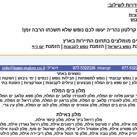
ויות לשילוב:
יות
בוש
 קרלטון נהריה יעשו לכם נופש שלא תשכחו הרבה זמן!
ם מומלצים בתחום התיירות בארץ
ת
| הזמנת
| הזמנת
נופש בישראל
נופש לקבוצות
יום כיף
info@batei-malon.co.il
*
נושאים באתר
ן
|
נופש קבוצתי
|
נופש למשפחות
|
חבילות נופש
|
כנסים
|
ימי גיבוש
|
הפקות א
ון
| יום
ספא בים המלח
|
מבצעים
|
טיולים לקבוצות
|
אטרקציות
|
הזמנת בתי 
מלון בים המלח
קראון פלזה ים המלח,
מלון לאונרדו קלאב ים המלח
,
מלון ספא קלאב ים המל
לח
,
מלון לאונרדו קלאב ים המלח
,
מלון בראון ים המלח
,
מלון רויאל ים המלח
,
מל
מלון גנים בים המלח
,
מלון אואזיס ים המלח
,
מלון לוט ים המלח
,
מלון עין גדי
.
מלון באילת
מלון רויאל ביץ' אילת
,
מלון קיסר אילת
,
מה אילת
, מלון יו סוויטס אילת, מלון רימונים אילת,
מלון רויאל גארדן אילת
,
מלון
ון ספורט אילת
,
מלון אסטרל ויליג' אילת
,
מלון ישרוטל ים סוף
,
מלון לגונה אילת
וזיק אילת
,
מלון נובה אילת
,
מלון סי הוטל אילת
,
מלון ריביירה אילת
,
מלון הילט