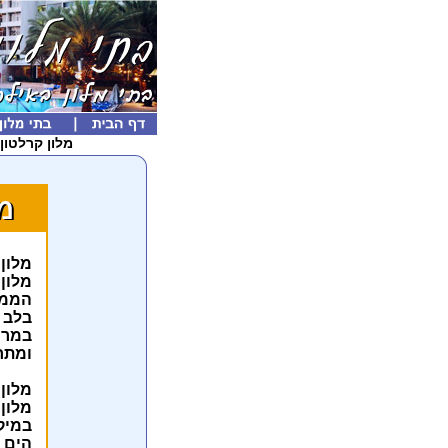
מלון קרלטון 
מלון 
מלון 
הממו
בלב 
במרח
ומתח
מלון 
מלון
במיק
הים ו