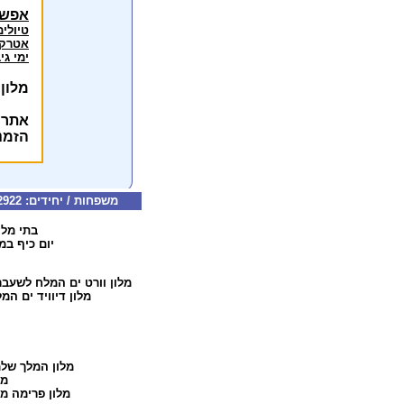
אפשר
טיולים
אטרקצ
ימי גי
מלון
אתרי
הזמנ
משפחות / יחידים: 077-5322922 קבוצות: 077-5322126 דוא"ל:
בתי מלו
יום כיף במל
מלון וורט ים המלח
לשעבר 
מלון דיוויד ים המ
מלון המלך של
מל
מלון פרימה מי