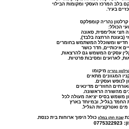
ם בלב המרכז העסקי ומקומות הבילוי
יים בעיר.
 קרלטון נהריה קומפלקס
עי הכולל:
 חצי אולימפית, סאונה
זי (בעונת הרחצה בלבד),
חדיש ומשוכלל המשתמש בחומרים
ם איכותיים, חדר כושר
לין עסקים המשמש גם להרצאות,
ת, לארועים ומסיבות פרטיות.
מיקומו
רלטון נהריה
ניו המגוונים מתאים
 לנופש ועסקים.
האורחים החוזרים מדינאים
ים מהשורה הראשונה.
ן משמש בסיס יציאה מעולה לכל
 החמד בגליל, ובמיוחד בארץ
מים ואטרקציות הגליל.
ת
כולל היפוך ארוחות בית כנסת.
שבת חתן במלון
0775322