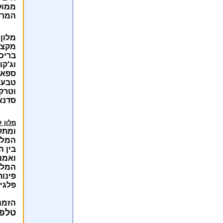
ממוק
המרכז
מלון
מקצו
בריכה
וג'קו
ספא 
טבעיי
וטרק
סדנאו
מלון ק
ומתק
המלון
בין 
ואמנ
המלו
פינות
פלגי 
הזמנ
טלפון: 923