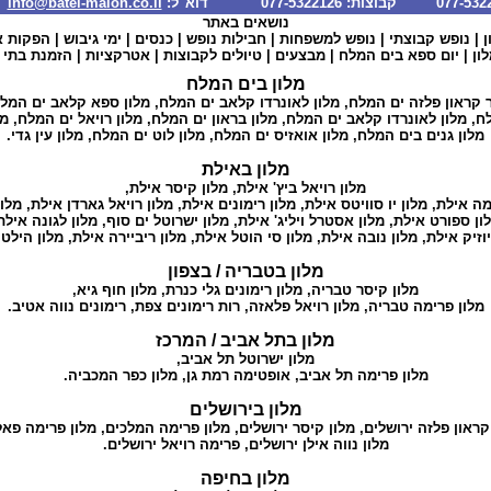
info@batei-malon.co.il
*
נושאים באתר
ן
|
נופש קבוצתי
|
נופש למשפחות
|
חבילות נופש
|
כנסים
|
ימי גיבוש
|
הפקות א
ון
| יום
ספא בים המלח
|
מבצעים
|
טיולים לקבוצות
|
אטרקציות
|
הזמנת בתי 
מלון בים המלח
קראון פלזה ים המלח,
מלון לאונרדו קלאב ים המלח
,
מלון ספא קלאב ים המל
לח
,
מלון לאונרדו קלאב ים המלח
,
מלון בראון ים המלח
,
מלון רויאל ים המלח
,
מל
מלון גנים בים המלח
,
מלון אואזיס ים המלח
,
מלון לוט ים המלח
,
מלון עין גדי
.
מלון באילת
מלון רויאל ביץ' אילת
,
מלון קיסר אילת
,
מה אילת
, מלון יו סוויטס אילת, מלון רימונים אילת,
מלון רויאל גארדן אילת
,
מלון
ון ספורט אילת
,
מלון אסטרל ויליג' אילת
,
מלון ישרוטל ים סוף
,
מלון לגונה אילת
וזיק אילת
,
מלון נובה אילת
,
מלון סי הוטל אילת
,
מלון ריביירה אילת
,
מלון הילט
מלון בטבריה / בצפון
מלון קיסר טבריה
,
מלון רימונים גלי כנרת
,
מלון חוף גיא
,
מלון פרימה טבריה
, מלון רויאל פלאזה,
רות רימונים צפת
,
רימונים נווה אטיב
.
מלון בתל אביב / המרכז
מלון ישרוטל תל אביב
,
מלון פרימה תל אביב
,
אופטימה רמת גן
,
מלון כפר המכביה
.
מלון בירושלים
קראון פלזה ירושלים
,
מלון קיסר ירושלים
,
מלון פרימה המלכים
,
מלון פרימה פא
מלון נווה אילן ירושלים
,
פרימה רויאל ירושלים
.
מלון בחיפה