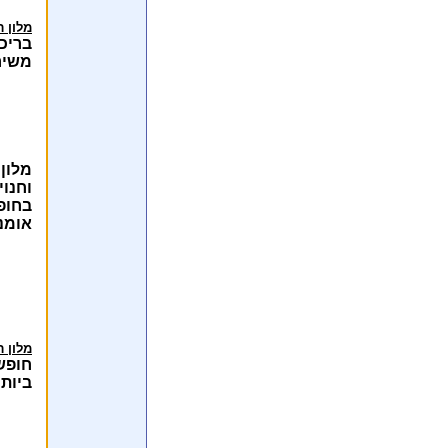
מלון ר
בריכ
משירו
מלון 
וחנוי
בחופ
אומנו
מלון ר
חופש
ביותר