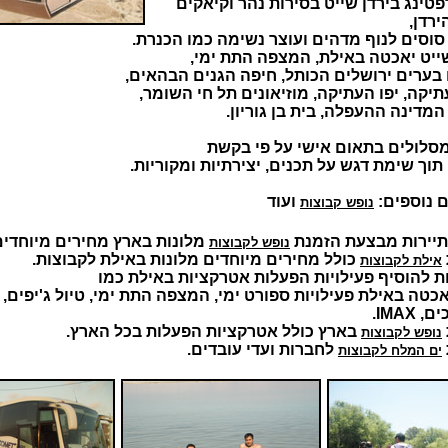
רפטינג בירדן שייט בסירות נהר וקיאקים
ירדן,
סוסים לנוף מדהים ועוצר נשימה כמו הכנרת.
שייט יאכטה באילת, המצפה התת ימי,
 בערים ירושלים הכותל, חיפה הגנים הבהאים,
תיקה, יפו העתיקה, מוזיאונים תל חי השומר,
מדינה ההעפלה, בית בן גוריון.
מסלולים בתאום אישי על פי בקשת
תוך שימת דגש על תכנים, יצירתיות ומקוריות.
 נוספים:
ועוד
נופש קבוצות
יירות מבצעת הזמנת
מלונות בארץ מחירים מיוחדים
נופש לקבוצות
כולל מחירים מיוחדים מלונות באילת לקבוצות.
אילת לקבוצות
 להוסיף פעילויות הפעלות אטרקציות באילת כמו
אכטה באילת פעילויות ספורט ימי, המצפה התת ימי, טיול ג'יפים, 
IMAX.
בארץ כולל אטרקציות הפעלות בכל הארץ.
נופש לקבוצות
לחברות ועדי עובדים.
ים המלח לקבוצות