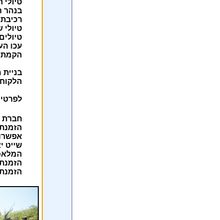
טיולי 
בנהר ה
רכיבת 
טיולי 
טיולים
עכו הע
הקמת ה
בניית 
הלקוח 
לפרטים
חברת ת
הזמנת
אפשרות
שייט י
המלאכים, 
הזמנת
הזמנת